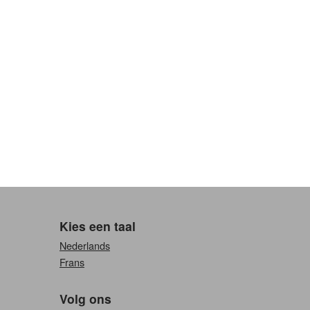
Kies een taal
Nederlands
Frans
Volg ons