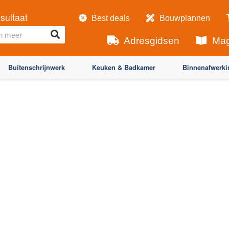
sultaat
Best deals
Bouwplannen
Adresgidsen
Mag
Buitenschrijnwerk
Keuken & Badkamer
Binnenafwerki
d