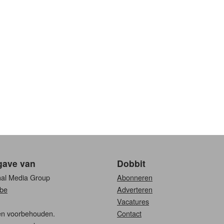
gave van
Dobbit
nal Media Group
Abonneren
be
Adverteren
Vacatures
ten voorbehouden.
Contact