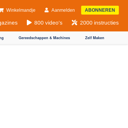
Winkelmandje
Aanmelden
ABONNEREN
azines
800 video's
2000 instructies
ng
Gereedschappen & Machines
Zelf Maken